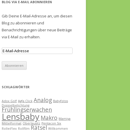
BLOG VIA E-MAIL ABONNIEREN
Gib Deine E-Mail-Adresse an, um diesen
Blog zu abonnieren und
Benachrichtigungen über neue Beiträge
via E-Mail zu erhalten.
SCHLAGWÖRTER
Analog
Adox Golf
Agfa Click
Babyfotos
Doppelbelichtung
Frühlingserwachen
Lensbaby
Makro
Mamiya
Mittelformat
Oberlausitz
Pentacon Six
Rätsel
RolleiFlex
Rollfilm
Willkommen