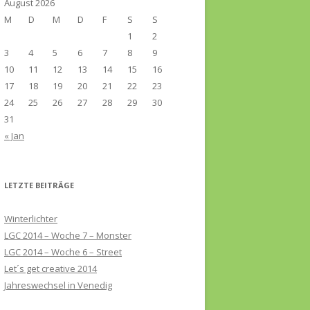
August 2026
M
D
M
D
F
S
S
1
2
3
4
5
6
7
8
9
10
11
12
13
14
15
16
17
18
19
20
21
22
23
24
25
26
27
28
29
30
31
« Jan
LETZTE BEITRÄGE
Winterlichter
LGC 2014 – Woche 7 – Monster
LGC 2014 – Woche 6 – Street
Let´s get creative 2014
Jahreswechsel in Venedig