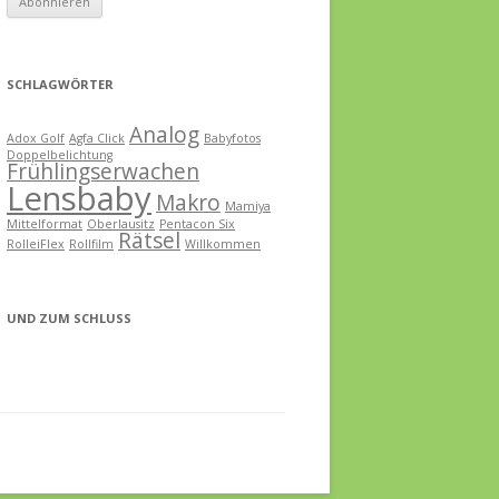
SCHLAGWÖRTER
Analog
Adox Golf
Agfa Click
Babyfotos
Doppelbelichtung
Frühlingserwachen
Lensbaby
Makro
Mamiya
Mittelformat
Oberlausitz
Pentacon Six
Rätsel
RolleiFlex
Rollfilm
Willkommen
UND ZUM SCHLUSS