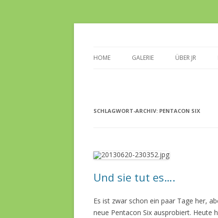
Ein Augenblick für immer
JRPHOTOGRAPHIE
HOME
GALERIE
ÜBER JR
SCHLAGWORT-ARCHIV:
PENTACON SIX
Und sie tut es….
Es ist zwar schon ein paar Tage her, ab
neue Pentacon Six ausprobiert. Heute ha